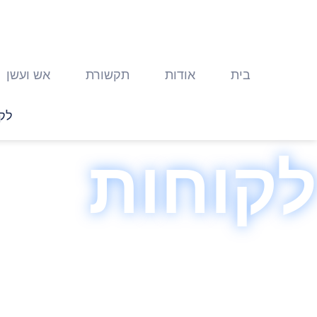
דלג
לתוכן
בית
אודות
תקשורת
אש ועשן
לק
לקוחות